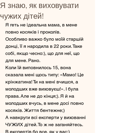
Я знаю, як виховувати
чужих дітей!
Я геть не ідеальна мама, в мене 
повно косяків і проколів. 
Особливо важко було моїй старшій 
донці, її я народила в 22 роки. Таке 
собі, якщо чесно:), що для неї, що 
для мене. Рано. 
Коли їй виповнилось 15, вона 
сказала мені щось типу: «Мамо! Це 
крінжатина! Ти на мені вчишся, а 
молодших вже виховуєш!». І була 
права. Але не до кінця;). Я й на 
молодших вчусь, в мене досі повно 
косяків. Життя бентежне;)
А навкруги всі експерти у вихованні 
ЧУЖИХ дітей. То ж не заганяйтесь. 
В експертів бо все, як у вас;)