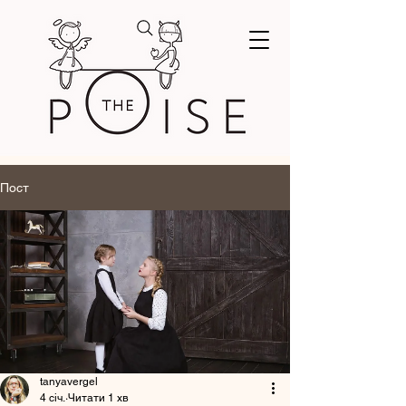
Пост
tanyavergel
4 січ.
Читати 1 хв