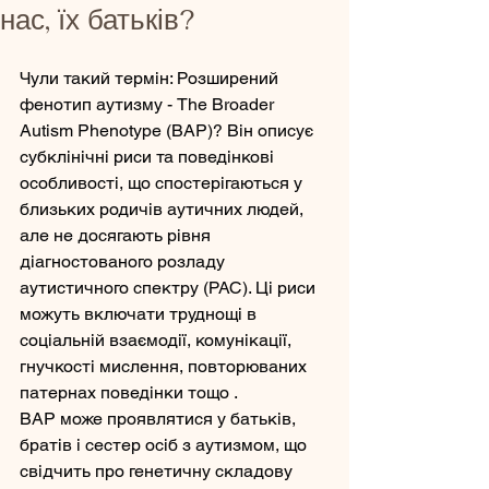
нас, їх батьків?
Чули такий термін: Розширений 
фенотип аутизму - The Broader 
Autism Phenotype (BAP)? Він описує 
субклінічні риси та поведінкові 
особливості, що спостерігаються у 
близьких родичів аутичних людей, 
але не досягають рівня 
діагностованого розладу 
аутистичного спектру (РАС). Ці риси 
можуть включати труднощі в 
соціальній взаємодії, комунікації, 
гнучкості мислення, повторюваних 
патернах поведінки тощо .
BAP може проявлятися у батьків, 
братів і сестер осіб з аутизмом, що 
свідчить про генетичну складову 