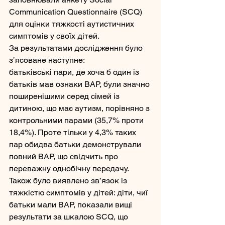
Communication Questionnaire (SCQ) 
для оцінки тяжкості аутистичних 
симптомів у своїх дітей.
За результатами дослідження було 
зʼясоване наступне:
батьківські пари, де хоча б один із 
батьків мав ознаки BAP, були значно 
поширенішими серед сімей із 
дитиною, що має аутизм, порівняно з 
контрольними парами (35,7% проти 
18,4%). Проте тільки у 4,3% таких 
пар обидва батьки демонстрували 
повний BAP, що свідчить про 
переважну однобічну передачу.
Також було виявлено зв’язок із 
тяжкістю симптомів у дітей: діти, чиї 
батьки мали BAP, показали вищі 
результати за шкалою SCQ, що 