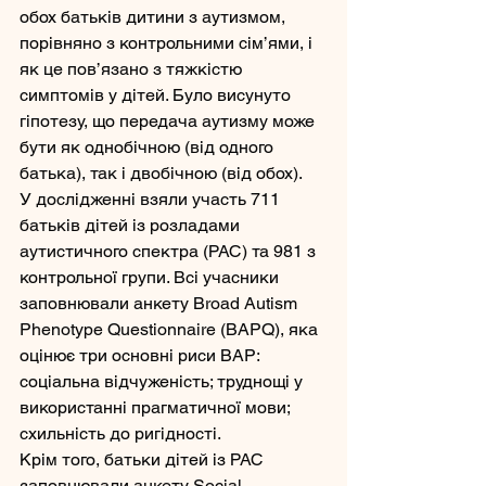
обох батьків дитини з аутизмом, 
порівняно з контрольними сім’ями, і 
як це пов’язано з тяжкістю 
симптомів у дітей. Було висунуто 
гіпотезу, що передача аутизму може 
бути як однобічною (від одного 
батька), так і двобічною (від обох).
У дослідженні взяли участь 711 
батьків дітей із розладами 
аутистичного спектра (РАС) та 981 з 
контрольної групи. Всі учасники 
заповнювали анкету Broad Autism 
Phenotype Questionnaire (BAPQ), яка 
оцінює три основні риси BAP: 
соціальна відчуженість; труднощі у 
використанні прагматичної мови; 
схильність до ригідності.
Крім того, батьки дітей із РАС 
заповнювали анкету Social 