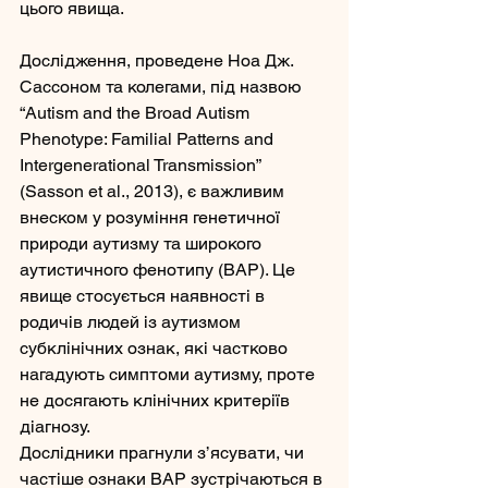
цього явища.
Дослідження, проведене Ноа Дж. 
Сассоном та колегами, під назвою 
“Autism and the Broad Autism 
Phenotype: Familial Patterns and 
Intergenerational Transmission” 
(Sasson et al., 2013), є важливим 
внеском у розуміння генетичної 
природи аутизму та широкого 
аутистичного фенотипу (BAP). Це 
явище стосується наявності в 
родичів людей із аутизмом 
субклінічних ознак, які частково 
нагадують симптоми аутизму, проте 
не досягають клінічних критеріїв 
діагнозу.
Дослідники прагнули з’ясувати, чи 
частіше ознаки BAP зустрічаються в 