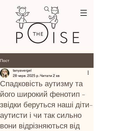
Пост
tanyavergel
28 черв. 2025 р.
Читати 2 хв
Спадковість аутизму та
його широкий фенотип -
звідки беруться наші діти-
аутисти і чи так сильно
вони відрізняються від