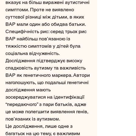
вказує на більш виражені аутистичні 
симптоми. Проте не виявлено 
суттєвої різниці між дітьми, в яких 
BAP мали один або обидва батьки.
Специфічність рис: серед трьох рис 
BAP найбільш пов’язаною із 
тяжкістю симптомів у дітей була 
соціальна відчуженість.
Дослідження підтверджує високу 
спадковість аутизму та важливість 
BAP як генетичного маркера. Автори 
наголошують, що подальші генетичні 
дослідження мають 
зосереджуватися на ідентифікації 
“передаючого” з пари батьків, адже 
це може полегшити виявлення генів, 
пов’язаних із аутизмом.
Це дослідження, лише одне з 
багатьох на цю тему, є важливим 